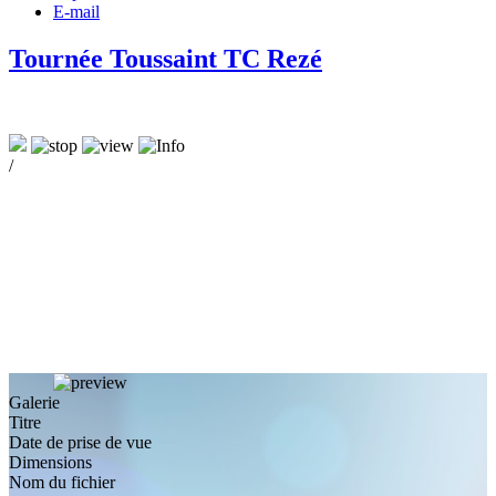
E-mail
Tournée Toussaint TC Rezé
/
Galerie
Titre
Date de prise de vue
Dimensions
Nom du fichier