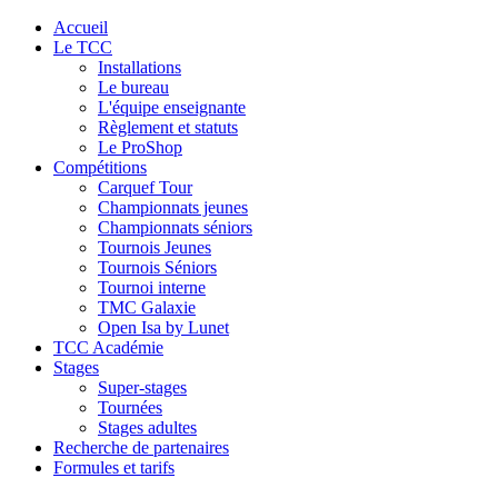
Accueil
Le TCC
Installations
Le bureau
L'équipe enseignante
Règlement et statuts
Le ProShop
Compétitions
Carquef Tour
Championnats jeunes
Championnats séniors
Tournois Jeunes
Tournois Séniors
Tournoi interne
TMC Galaxie
Open Isa by Lunet
TCC Académie
Stages
Super-stages
Tournées
Stages adultes
Recherche de partenaires
Formules et tarifs