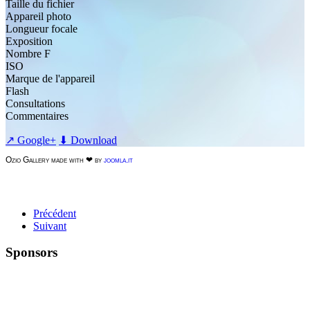
Taille du fichier
Appareil photo
Longueur focale
Exposition
Nombre F
ISO
Marque de l'appareil
Flash
Consultations
Commentaires
↗ Google+
⬇ Download
Ozio Gallery made with ❤ by
joomla.it
Précédent
Suivant
Sponsors