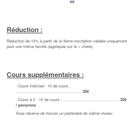
ici
Réduction :
Réduction de 15% à partir de la 3ème inscription valable uniquement
pour une même famille (appliquée sur la + chère).
Cours supplémentaires :
- Cours indiviuel - 1h de cours :
......................................................
35
€
- Cours à 2 - 1h de cours : ..............................................
20€
/ personne
Sous réserve de trouver un partenaire de même niveau