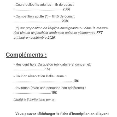
- Cours collectifs adultes - 1h de cours :
...............................................
250
€
- Compétition adulte (*) - 1h15 de cours :
..............................................
295
€
(*) sur proposition de l'équipe enseignante ou dans la mesure
des places disponibles attribuées selon le classement FFT
attribué en septembre 2026.
Compléments :
- Résident hors Carquefou (obligatoire si concerné):
.............................
15€
- Caution réservation Balle Jaune :
........................................................
10€
- Invitation (avec une personne non adhérente) :
....................................
10€
Limité à 5 invitations par an
Vous pouvez télécharger la fiche d'inscription en cliquant