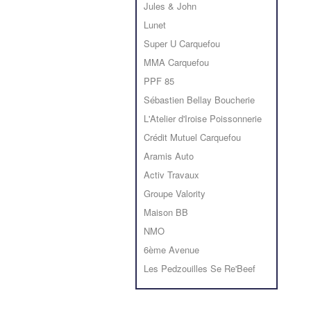
Jules & John
Lunet
Super U Carquefou
MMA Carquefou
PPF 85
Sébastien Bellay Boucherie
L'Atelier d'Iroise Poissonnerie
Crédit Mutuel Carquefou
Aramis Auto
Activ Travaux
Groupe Valority
Maison BB
NMO
6ème Avenue
Les Pedzouilles Se Re'Beef