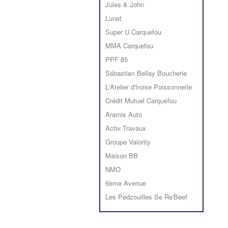
Jules & John
Lunet
Super U Carquefou
MMA Carquefou
PPF 85
Sébastien Bellay Boucherie
L'Atelier d'Iroise Poissonnerie
Crédit Mutuel Carquefou
Aramis Auto
Activ Travaux
Groupe Valority
Maison BB
NMO
6ème Avenue
Les Pedzouilles Se Re'Beef