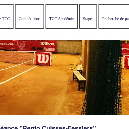
e TCC
Compétitions
TCC Académie
Stages
Recherche de pa
éance "Renfo Cuisses-Fessiers"