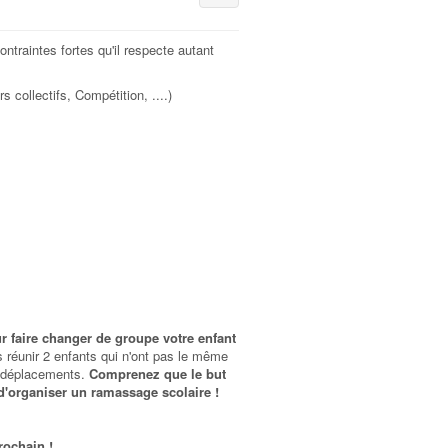
traintes fortes qu'il respecte autant
collectifs, Compétition, ....)
 faire changer de groupe votre enfant
 réunir 2 enfants qui n'ont pas le même
s déplacements.
Comprenez que le but
d'organiser un ramassage scolaire !
rochain !