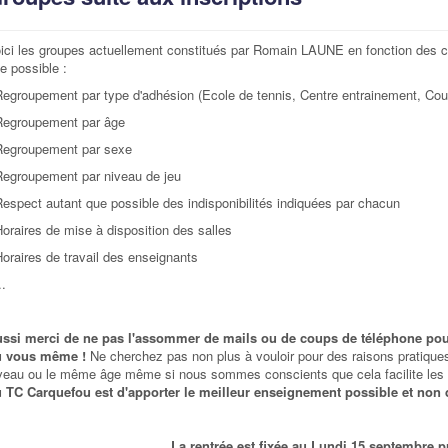
ici les groupes actuellement constitués par Romain LAUNE en fonction des con
e possible :
Regroupement par type d'adhésion (Ecole de tennis, Centre entrainement, Cours 
Regroupement par âge
Regroupement par sexe
Regroupement par niveau de jeu
Respect autant que possible des indisponibilités indiquées par chacun
Horaires de mise à disposition des salles
Horaires de travail des enseignants
..
ssi merci de ne pas l'assommer de mails ou de coups de téléphone pour
u vous même !
Ne cherchez pas non plus à vouloir pour des raisons pratiques
veau ou le même âge même si nous sommes conscients que cela facilite le
 TC Carquefou est d'apporter le meilleur enseignement possible et non 
La rentrée est fixée au Lundi 15 septembre p