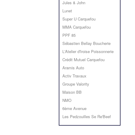
Jules & John
Lunet
Super U Carquefou
MMA Carquefou
PPF 85
Sébastien Bellay Boucherie
L'Atelier d'Iroise Poissonnerie
Crédit Mutuel Carquefou
Aramis Auto
Activ Travaux
Groupe Valority
Maison BB
NMO
6ème Avenue
Les Pedzouilles Se Re'Beef