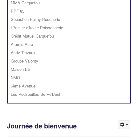
MMA Carquefou
PPF 85
Sébastien Bellay Boucherie
L'Atelier d'Iroise Poissonnerie
Crédit Mutuel Carquefou
Aramis Auto
Activ Travaux
Groupe Valority
Maison BB
NMO
6ème Avenue
Les Pedzouilles Se Re'Beef
Journée de bienvenue