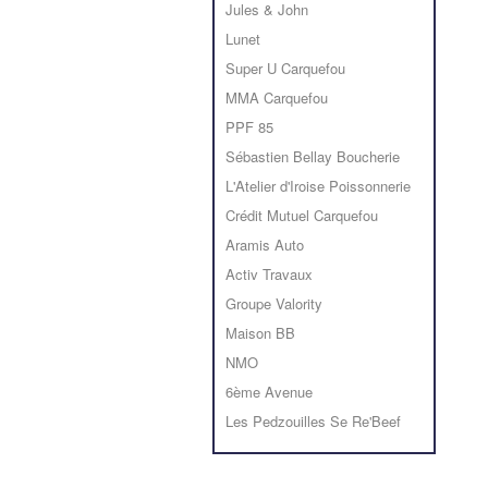
Jules & John
Lunet
Super U Carquefou
MMA Carquefou
PPF 85
Sébastien Bellay Boucherie
L'Atelier d'Iroise Poissonnerie
Crédit Mutuel Carquefou
Aramis Auto
Activ Travaux
Groupe Valority
Maison BB
NMO
6ème Avenue
Les Pedzouilles Se Re'Beef